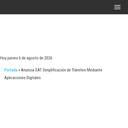
Saltar
A
al
l
contenido
t
e
r
Tecn
Noticias 
opinión
n
sobre
a
tecnologí
Hoy jueves 6 de agosto de 2026
y
r
negocio
Portada
»
Anuncia SAT Simplificación de Trámites Mediante
l
Aplicaciones Digitales
a
n
a
v
e
g
a