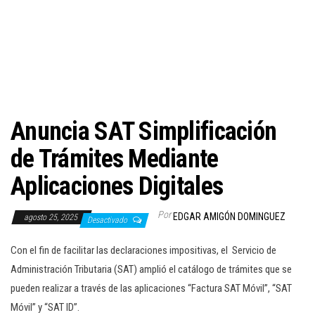
c
i
ó
n
Anuncia SAT Simplificación
de Trámites Mediante
Aplicaciones Digitales
Por
EDGAR AMIGÓN DOMINGUEZ
agosto 25, 2025
Desactivado
Con el fin de facilitar las declaraciones impositivas, el Servicio de
Administración Tributaria (SAT) amplió el catálogo de trámites que se
pueden realizar a través de las aplicaciones “Factura SAT Móvil”, “SAT
Móvil” y “SAT ID”.