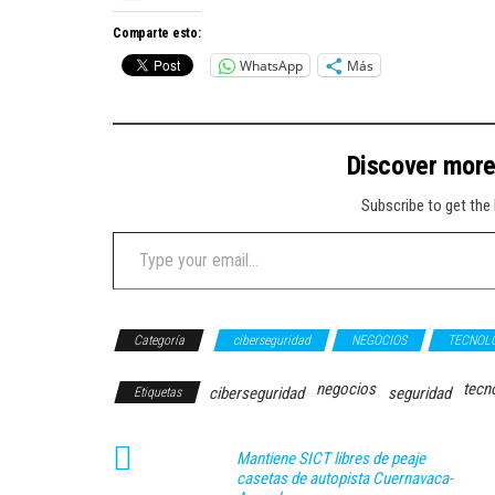
Comparte esto:
WhatsApp
Más
Discover mor
Subscribe to get the 
Type your email…
Categoría
ciberseguridad
NEGOCIOS
TECNOL
negocios
tecn
ciberseguridad
seguridad
Etiquetas
Mantiene SICT libres de peaje
casetas de autopista Cuernavaca-