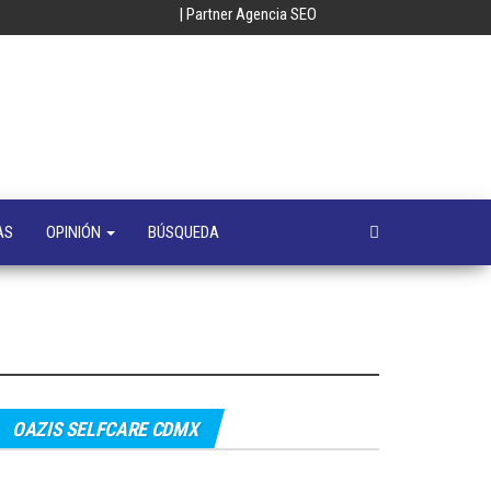
| Partner Agencia SEO
oempresa
y
a
s
AS
OPINIÓN
BÚSQUEDA
OAZIS SELFCARE CDMX