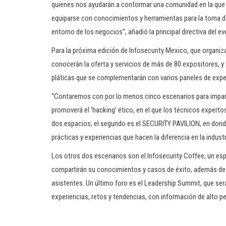
quienes nos ayudarán a conformar una comunidad en la que e
equiparse con conocimientos y herramientas para la toma d
entorno de los negocios”, añadió la principal directiva del ev
Para la próxima edición de Infosecurity Mexico, que organiza
conocerán la oferta y servicios de más de 80 expositores, 
pláticas que se complementarán con varios paneles de expe
“Contaremos con por lo menos cinco escenarios para impart
promoverá el ‘hacking’ ético, en el que los técnicos experto
dos espacios; el segundo es el SECURITY PAVILION, en dond
prácticas y experiencias que hacen la diferencia en la industr
Los otros dos escenarios son el Infosecurity Coffee, un es
compartirán su conocimientos y casos de éxito, además de 
asistentes. Un último foro es el Leadership Summit, que será
experiencias, retos y tendencias, con información de alto pe