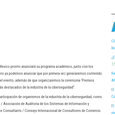
Cl
li
¿E
7,
Mexico pronto anunciará su programa académico, junto con los
Re
pero ya podemos anunciar que por primera vez generaremos contenido
Añ
 del evento, además de que organizaremos la ceremonia ‘Premios
s destacados de la industria de la ciberseguridad”.
El
Ca
participación de organismos de la industria de la ciberseguridad, como
/ Asociación de Auditoria de los Sistemas de Información y
El
ce Consultants / Consejo Internacional de Consultores de Comercio
me