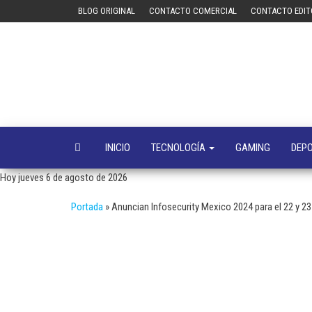
Saltar
BLOG ORIGINAL
CONTACTO COMERCIAL
CONTACTO EDIT
al
contenido
INICIO
TECNOLOGÍA
GAMING
DEP
Hoy jueves 6 de agosto de 2026
Portada
»
Anuncian Infosecurity Mexico 2024 para el 22 y 23