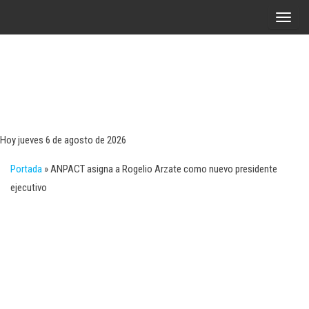
Saltar
A
al
l
contenido
t
e
r
Tecn
Noticias 
opinión
n
sobre
a
tecnologí
Hoy jueves 6 de agosto de 2026
y
r
negocio
Portada
»
ANPACT asigna a Rogelio Arzate como nuevo presidente
l
ejecutivo
a
n
a
v
e
g
a