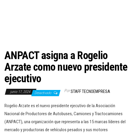
c
i
ó
n
ANPACT asigna a Rogelio
Arzate como nuevo presidente
ejecutivo
Por
STAFF TECNOEMPRESA
junio 17, 2024
Desactivado
Rogelio Arzate es el nuevo presidente ejecutivo de la Asociación
Nacional de Productores de Autobuses, Camiones y Tractocamiones
(ANPACT), una organización que representa a las 15 marcas líderes del
mercado y productoras de vehículos pesados y sus motores