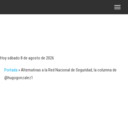
Saltar
A
al
l
contenido
t
e
r
Tecn
Noticias 
opinión
n
sobre
a
tecnologí
Hoy sábado 8 de agosto de 2026
y
r
negocio
Portada
»
Alternativas a la Red Nacional de Seguridad, la columna de
l
@hugogonzalez1
a
n
a
v
e
g
a