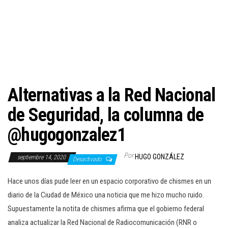
c
i
ó
n
Alternativas a la Red Nacional
de Seguridad, la columna de
@hugogonzalez1
Por
HUGO GONZÁLEZ
septiembre 14, 2020
Desactivado
Hace unos días pude leer en un espacio corporativo de chismes en un
diario de la Ciudad de México una noticia que me hizo mucho ruido.
Supuestamente la notita de chismes afirma que el gobierno federal
analiza actualizar la Red Nacional de Radiocomunicación (RNR o