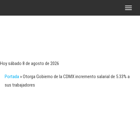
Saltar
A
al
l
contenido
t
e
r
Tecn
Noticias 
opinión
n
sobre
a
tecnologí
Hoy sábado 8 de agosto de 2026
y
r
negocio
Portada
»
Otorga Gobierno de la CDMX incremento salarial de 5.33% a
l
sus trabajadores
a
n
a
v
e
g
a