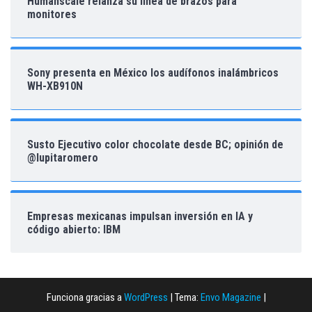
Humanscale relanza su línea de brazos para
monitores
Sony presenta en México los audífonos inalámbricos
WH-XB910N
Susto Ejecutivo color chocolate desde BC; opinión de
@lupitaromero
Empresas mexicanas impulsan inversión en IA y
código abierto: IBM
Funciona gracias a
WordPress
|
Tema:
Envo Magazine
|