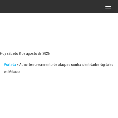
Saltar
A
al
l
contenido
t
e
r
Tecn
Noticias 
opinión
n
sobre
a
tecnologí
Hoy sábado 8 de agosto de 2026
y
r
negocio
Portada
»
Advierten crecimiento de ataques contra identidades digitales
l
en México
a
n
a
v
e
g
a