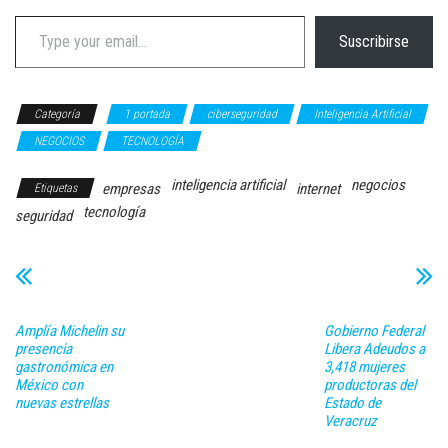
Type your email…
Suscribirse
Categoría
1 portada
ciberseguridad
Inteligencia Artificial
NEGOCIOS
TECNOLOGÍA
inteligencia artificial
negocios
empresas
internet
Etiquetas
tecnología
seguridad
Amplía Michelin su
Gobierno Federal
presencia
Libera Adeudos a
gastronómica en
3,418 mujeres
México con
productoras del
nuevas estrellas
Estado de
Veracruz