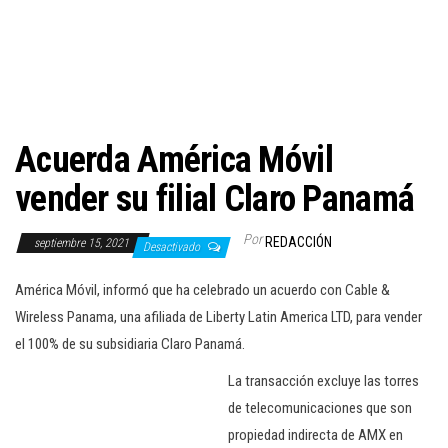
c
i
ó
n
Acuerda América Móvil
vender su filial Claro Panamá
Por
REDACCIÓN
septiembre 15, 2021
Desactivado
América Móvil, informó que ha celebrado un acuerdo con Cable &
Wireless Panama, una afiliada de Liberty Latin America LTD, para vender
el 100% de su subsidiaria Claro Panamá.
La transacción excluye las torres
de telecomunicaciones que son
propiedad indirecta de AMX en