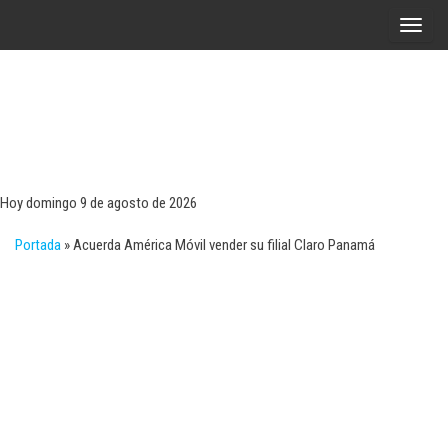
Saltar
A
al
l
contenido
t
e
r
Tecn
Noticias 
opinión
n
sobre
a
tecnologí
Hoy domingo 9 de agosto de 2026
y
r
negocio
Portada
»
Acuerda América Móvil vender su filial Claro Panamá
l
a
n
a
v
e
g
a