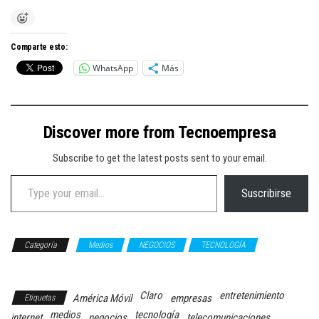
Comparte esto:
WhatsApp
Más
Discover more from Tecnoempresa
Subscribe to get the latest posts sent to your email.
Type your email…
Suscribirse
Categoría
Medios
NEGOCIOS
TECNOLOGÍA
Telecomunicaciones
Claro
entretenimiento
América Móvil
empresas
Etiquetas
medios
tecnología
internet
negocios
telecomunicaciones