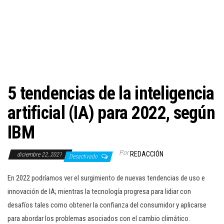
c
i
ó
n
5 tendencias de la inteligencia
artificial (IA) para 2022, según
IBM
Por
REDACCIÓN
diciembre 22, 2021
Desactivado
En 2022 podríamos ver el surgimiento de nuevas tendencias de uso e
innovación de IA; mientras la tecnología progresa para lidiar con
desafíos tales como obtener la confianza del consumidor y aplicarse
para abordar los problemas asociados con el cambio climático.