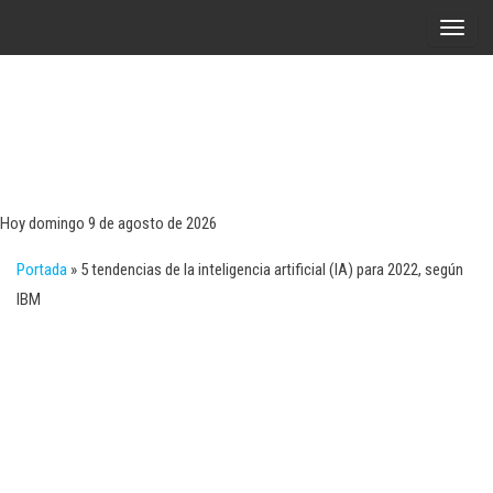
Saltar
A
al
l
contenido
t
e
r
Tecn
Noticias 
opinión
n
sobre
a
tecnologí
Hoy domingo 9 de agosto de 2026
y
r
negocio
Portada
»
5 tendencias de la inteligencia artificial (IA) para 2022, según
l
IBM
a
n
a
v
e
g
a