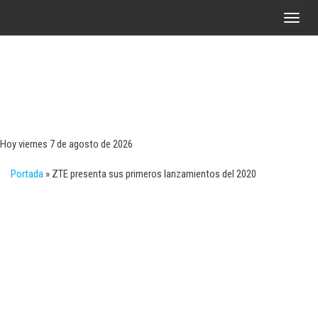
Saltar
A
al
l
contenido
t
e
r
Tecn
Noticias 
opinión
n
sobre
a
tecnologí
Hoy viernes 7 de agosto de 2026
y
r
negocio
Portada
»
ZTE presenta sus primeros lanzamientos del 2020
l
a
n
a
v
e
g
a