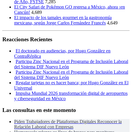
de Año, FSTSE
7,285
El City Safari de Pokémon GO regresa a México, ahora ¡en
Cancún!
4,689
El impacto de los tamales gourmet en la gastronomía
mexicana, según Jorge Carlos Fernández Francés
4,649
Reacciones Recientes
El doctorado en audiencias, por Hugo González en
ContraRéplica
Participa Zinc Nacional en el Programa de Inclusión Laboral
del Sistema DIF Nuevo León
Participa Zinc Nacional en el Programa de Inclusión Laboral
del Sistema DIF Nuevo León
Regalar tarjetas no es hacer banca; por Hugo González en El
Universal
Impulsa Mundial 2026 transformación digital de aeropuertos
y ciberseguridad en México
Las consultas en este momento
Piden Trabajadores de Plataformas Digitales Reconocer la
Relación Laboral con Empresas