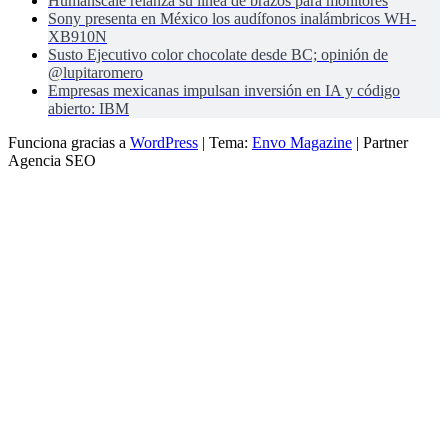
Humanscale relanza su línea de brazos para monitores
Sony presenta en México los audífonos inalámbricos WH-
XB910N
Susto Ejecutivo color chocolate desde BC; opinión de
@lupitaromero
Empresas mexicanas impulsan inversión en IA y código
abierto: IBM
Funciona gracias a
WordPress
|
Tema:
Envo Magazine
| Partner
Agencia SEO