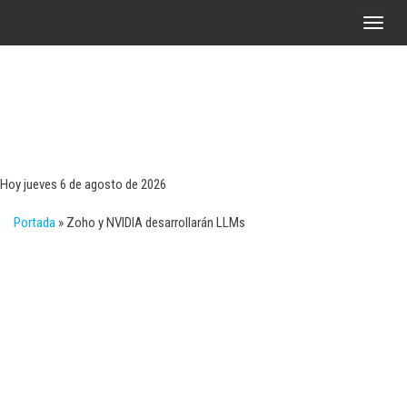
Saltar
A
al
l
contenido
t
e
r
Tecn
Noticias 
opinión
n
sobre
a
tecnologí
Hoy jueves 6 de agosto de 2026
y
r
negocio
Portada
»
Zoho y NVIDIA desarrollarán LLMs
l
a
n
a
v
e
g
a