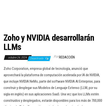
c
i
ó
n
Zoho y NVIDIA desarrollarán
LLMs
Por
REDACCIÓN
octubre 24, 2024
Desactivado
Zoho Corporation, empresa global de tecnología, anunció que
aprovechará la plataforma de computación acelerada por IA de NVIDIA,
que incluye NVIDIA NeMo, parte del software NVIDIA AI Enterprise, para
construir y desplegar sus Modelos de Lenguaje Extenso (LLM, por su
sigla en inglés) en sus aplicaciones SaaS. Una vez que los LLMs estén
construidos y desplegados, estarán disponibles para los más de 700,000