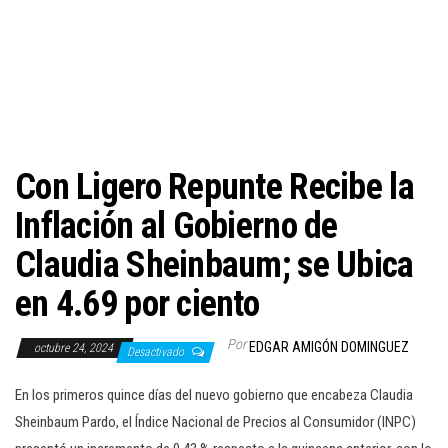
c
i
ó
n
Con Ligero Repunte Recibe la
Inflación al Gobierno de
Claudia Sheinbaum; se Ubica
en 4.69 por ciento
Por
EDGAR AMIGÓN DOMINGUEZ
octubre 24, 2024
Desactivado
En los primeros quince días del nuevo gobierno que encabeza Claudia
Sheinbaum Pardo, el Índice Nacional de Precios al Consumidor (INPC)