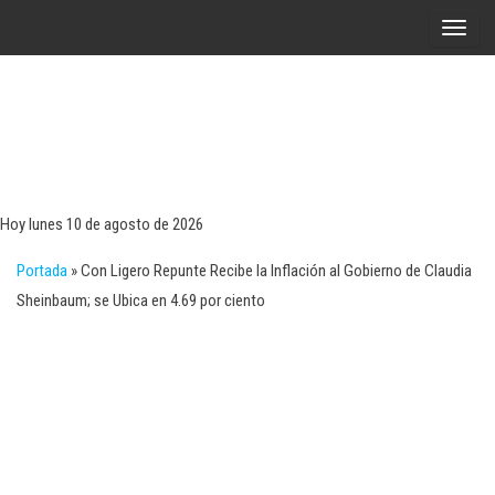
Saltar
A
al
l
contenido
t
e
r
Tecn
Noticias 
opinión
n
sobre
a
tecnologí
Hoy lunes 10 de agosto de 2026
y
r
negocio
Portada
»
Con Ligero Repunte Recibe la Inflación al Gobierno de Claudia
l
Sheinbaum; se Ubica en 4.69 por ciento
a
n
a
v
e
g
a