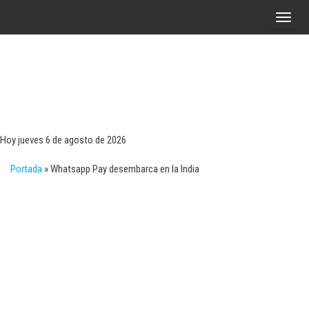
Saltar
A
al
l
contenido
t
e
r
Tecn
Noticias 
opinión
n
sobre
a
tecnologí
Hoy jueves 6 de agosto de 2026
y
r
negocio
Portada
»
Whatsapp Pay desembarca en la India
l
a
n
a
v
e
g
a