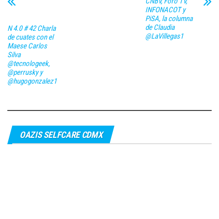
CNBV, Foro TV,
INFONACOT y
PiSA, la columna
de Claudia
N 4.0 # 42 Charla
@LaVillegas1
de cuates con el
Maese Carlos
Silva
@tecnologeek,
@perrusky y
@hugogonzalez1
OAZIS SELFCARE CDMX