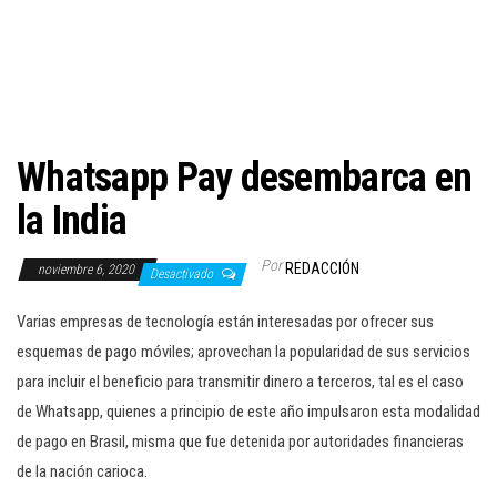
c
i
ó
n
Whatsapp Pay desembarca en
la India
Por
REDACCIÓN
noviembre 6, 2020
Desactivado
Varias empresas de tecnología están interesadas por ofrecer sus
esquemas de pago móviles; aprovechan la popularidad de sus servicios
para incluir el beneficio para transmitir dinero a terceros, tal es el caso
de Whatsapp, quienes a principio de este año impulsaron esta modalidad
de pago en Brasil, misma que fue detenida por autoridades financieras
de la nación carioca.