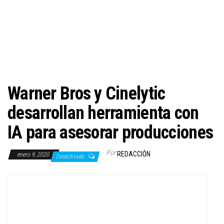
c
i
ó
n
Warner Bros y Cinelytic
desarrollan herramienta con
IA para asesorar producciones
Por
REDACCIÓN
enero 9, 2020
Desactivado