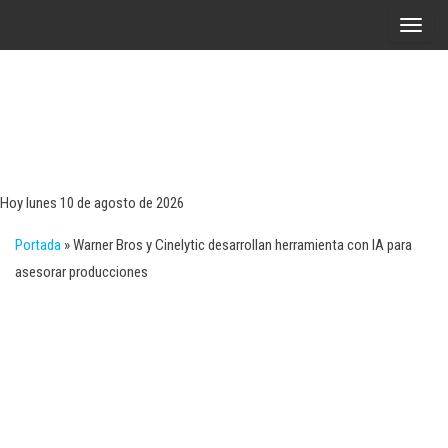
Saltar
A
al
l
contenido
t
e
r
Tecn
Noticias 
opinión
n
sobre
a
tecnologí
Hoy lunes 10 de agosto de 2026
y
r
negocio
Portada
»
Warner Bros y Cinelytic desarrollan herramienta con IA para
l
asesorar producciones
a
n
a
v
e
g
a