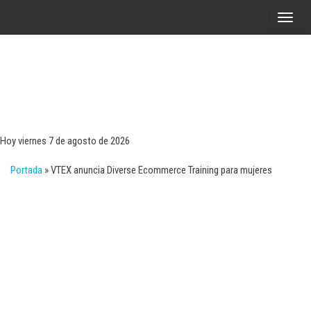
Saltar
A
al
l
contenido
t
e
r
Tecn
Noticias 
opinión
n
sobre
a
tecnologí
Hoy viernes 7 de agosto de 2026
y
r
negocio
Portada
»
VTEX anuncia Diverse Ecommerce Training para mujeres
l
a
n
a
v
e
g
a