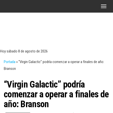
Saltar
A
al
l
contenido
t
e
r
Tecn
Noticias 
opinión
n
sobre
a
tecnologí
Hoy sábado 8 de agosto de 2026
y
r
negocio
Portada
»
“Virgin Galactic” podría comenzar a operar a finales de año:
l
Branson
a
n
“Virgin Galactic” podría
a
v
comenzar a operar a finales de
e
año: Branson
g
a