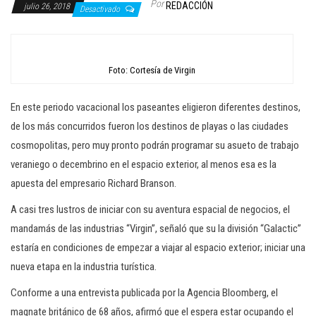
Por
REDACCIÓN
julio 26, 2018
c
Desactivado
i
ó
n
Foto: Cortesía de Virgin
En este periodo vacacional los paseantes eligieron diferentes destinos,
de los más concurridos fueron los destinos de playas o las ciudades
cosmopolitas, pero muy pronto podrán programar su asueto de trabajo
veraniego o decembrino en el espacio exterior, al menos esa es la
apuesta del empresario Richard Branson.
A casi tres lustros de iniciar con su aventura espacial de negocios, el
mandamás de las industrias “Virgin”, señaló que su la división “Galactic”
estaría en condiciones de empezar a viajar al espacio exterior; iniciar una
nueva etapa en la industria turística.
Conforme a una entrevista publicada por la Agencia Bloomberg, el
magnate británico de 68 años, afirmó que el espera estar ocupando el