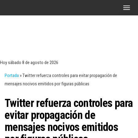
Saltar
A
al
l
contenido
t
e
r
Tecn
Noticias 
opinión
n
sobre
a
tecnologí
Hoy sábado 8 de agosto de 2026
y
r
negocio
Portada
»
Twitter refuerza controles para evitar propagación de
l
mensajes nocivos emitidos por figuras públicas
a
n
Twitter refuerza controles para
a
v
evitar propagación de
e
mensajes nocivos emitidos
g
a