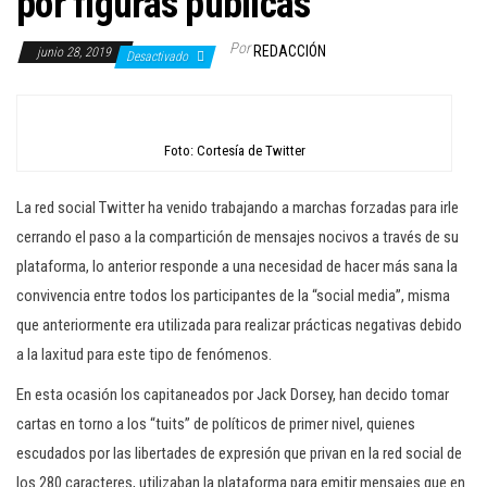
por figuras públicas
c
i
Por
REDACCIÓN
junio 28, 2019
Desactivado
ó
n
Foto: Cortesía de Twitter
La red social Twitter ha venido trabajando a marchas forzadas para irle
cerrando el paso a la compartición de mensajes nocivos a través de su
plataforma, lo anterior responde a una necesidad de hacer más sana la
convivencia entre todos los participantes de la “social media”, misma
que anteriormente era utilizada para realizar prácticas negativas debido
a la laxitud para este tipo de fenómenos.
En esta ocasión los capitaneados por Jack Dorsey, han decido tomar
cartas en torno a los “tuits” de políticos de primer nivel, quienes
escudados por las libertades de expresión que privan en la red social de
los 280 caracteres, utilizaban la plataforma para emitir mensajes que en