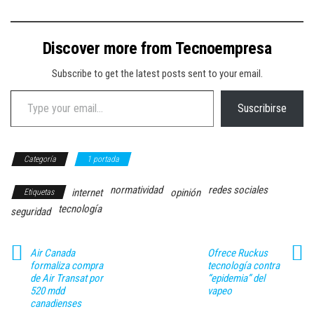
Discover more from Tecnoempresa
Subscribe to get the latest posts sent to your email.
Type your email…
Suscribirse
Categoría
1 portada
normatividad
redes sociales
internet
opinión
Etiquetas
tecnología
seguridad
Air Canada
Ofrece Ruckus
formaliza compra
tecnología contra
de Air Transat por
“epidemia” del
520 mdd
vapeo
canadienses