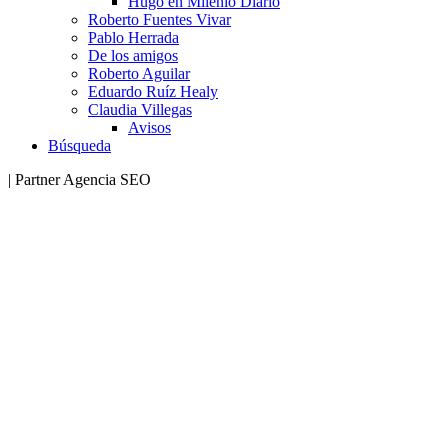
Hugo en Milenio Diario
Roberto Fuentes Vivar
Pablo Herrada
De los amigos
Roberto Aguilar
Eduardo Ruíz Healy
Claudia Villegas
Avisos
Búsqueda
| Partner Agencia SEO