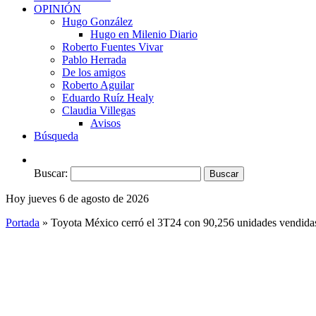
OPINIÓN
Hugo González
Hugo en Milenio Diario
Roberto Fuentes Vivar
Pablo Herrada
De los amigos
Roberto Aguilar
Eduardo Ruíz Healy
Claudia Villegas
Avisos
Búsqueda
Buscar:
Hoy jueves 6 de agosto de 2026
Portada
»
Toyota México cerró el 3T24 con 90,256 unidades vendidas; 