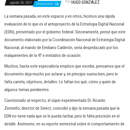
Por
HUGO GONZÁLEZ
agosto 26, 2021
c
Desactivado
i
La semana pasada, en este espacio y en otros, hicimos una rápida
ó
evaluación de lo que es el anteproyecto de la Estrategia Digital Nacional
n
(EDN); presentado por el gobierno federal. Sinceramente, pensé que este
documento elaborado por la Coordinación Nacional de Estrategia Digital
Nacional, al mando de Emiliano Calderón, sería despedazado por los
malquerientes de la 4T e invitados de ocasión.
Muchos, hasta este especialista empírico que escribe, pensamos que el
documento deja mucho por aclarar y, en principio suena bien, pero le
falta carnita, objetivos, detalles. Le faltan los qué, cómo y quién de
algunos temas pendientes.
Cuestionado al respecto, el súper experimentado Dr. Ricardo
Zermeño; director de Select, coincidió y dijo la semana pasada que la
EDN no tiene nada que se le pueda tachar, pero le falta precisión en el
detalle. Asimismo, en su reporte semestral sobre el comportamiento de