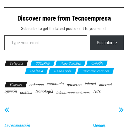
Discover more from Tecnoempresa
Subscribe to get the latest posts sent to your email.
Type your email…
Suscribirse
Categoría
GOBIERNO
Hugo González
OPINIÓN
Periodismo
POLÍTICA
TECNOLOGÍA
Telecomunicaciones
economía
intenet
columna
gobierno
internet
Etiquetas
opinión
tecnología
TICs
política
telecomunicaciones
La recaudación
Mendel,