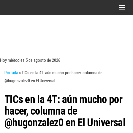
Saltar
A
al
l
contenido
t
e
r
Tecn
Noticias 
opinión
n
sobre
a
tecnologí
Hoy miércoles 5 de agosto de 2026
y
r
negocio
Portada
»
TICs en la 4T: aún mucho por hacer, columna de
l
@hugonzalez0 en El Universal
a
n
TICs en la 4T: aún mucho por
a
v
hacer, columna de
e
@hugonzalez0 en El Universal
g
a