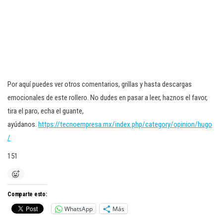
Por aquí puedes ver otros comentarios, grillas y hasta descargas
emocionales de este rollero. No dudes en pasar a leer, haznos el favor,
tira el paro, echa el guante,
ayúdanos.
https://tecnoempresa.mx/index.php/category/opinion/hugo
/
151
Comparte esto:
WhatsApp
Más