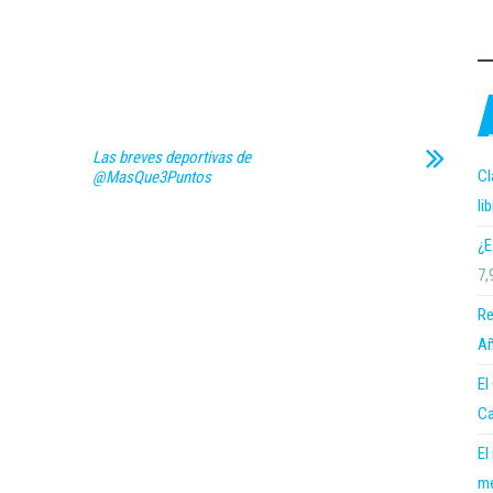
Las breves deportivas de
Cl
@MasQue3Puntos
li
¿E
7,
Re
Añ
El
Ca
El
me