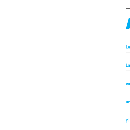
La
La
en
ae
y 