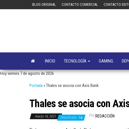
Saltar
BLOG ORIGINAL
CONTACTO COMERCIAL
CONTACTO EDIT
al
contenido
INICIO
TECNOLOGÍA
GAMING
DEP
Hoy viernes 7 de agosto de 2026
Portada
»
Thales se asocia con Axis Bank
Thales se asocia con Axi
Por
REDACCIÓN
marzo 16, 2021
Desactivado