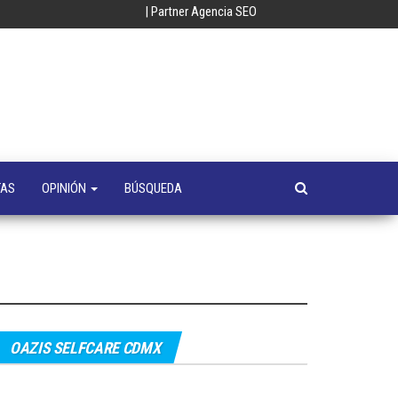
| Partner Agencia SEO
oempresa
y
a
s
TAS
OPINIÓN
BÚSQUEDA
OAZIS SELFCARE CDMX