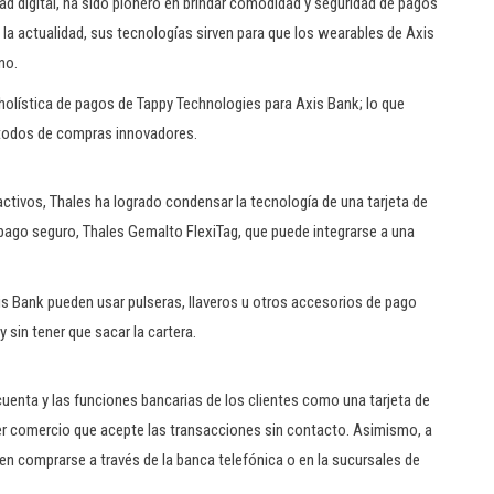
d digital, ha sido pionero en brindar comodidad y seguridad de pagos
 la actualidad, sus tecnologías sirven para que los wearables de Axis
no.
 holística de pagos de Tappy Technologies para Axis Bank; lo que
métodos de compras innovadores.
activos, Thales ha logrado condensar la tecnología de una tarjeta de
pago seguro, Thales Gemalto FlexiTag, que puede integrarse a una
is Bank pueden usar pulseras, llaveros u otros accesorios de pago
sin tener que sacar la cartera.
cuenta y las funciones bancarias de los clientes como una tarjeta de
ier comercio que acepte las transacciones sin contacto. Asimismo, a
ueden comprarse a través de la banca telefónica o en la sucursales de