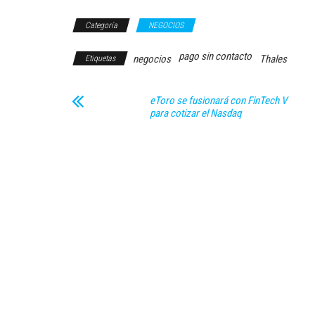
Categoría
NEGOCIOS
pago sin contacto
negocios
Thales
Etiquetas
eToro se fusionará con FinTech V
para cotizar el Nasdaq