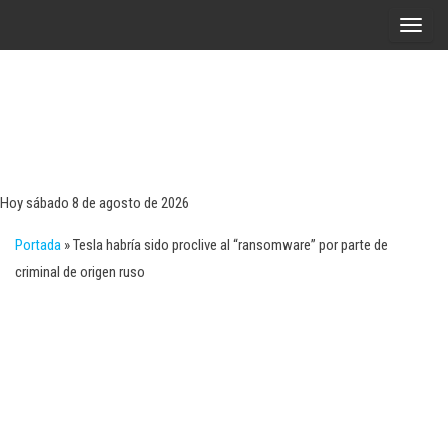
Saltar
A
al
l
contenido
t
e
r
Tecn
Noticias 
opinión
n
sobre
a
tecnologí
Hoy sábado 8 de agosto de 2026
y
r
negocio
Portada
»
Tesla habría sido proclive al “ransomware” por parte de
l
criminal de origen ruso
a
n
a
v
e
g
a