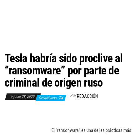
c
i
ó
n
Tesla habría sido proclive al
“ransomware” por parte de
criminal de origen ruso
Por
REDACCIÓN
agosto 28, 2020
Desactivado
El “ransonware” es una de las prácticas más