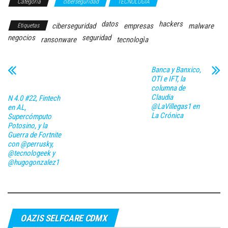
Categoría
ciberseguridad
TECNOLOGÍA
datos
hackers
ciberseguridad
empresas
malware
Etiquetas
negocios
seguridad
ransonware
tecnologìa
Banca y Banxico,
OTI e IFT, la
columna de
Claudia
N 4.0 #22, Fintech
@LaVillegas1 en
en AL,
La Crónica
Supercómputo
Potosino, y la
Guerra de Fortnite
con @perrusky,
@tecnologeek y
@hugogonzalez1
OAZIS SELFCARE CDMX