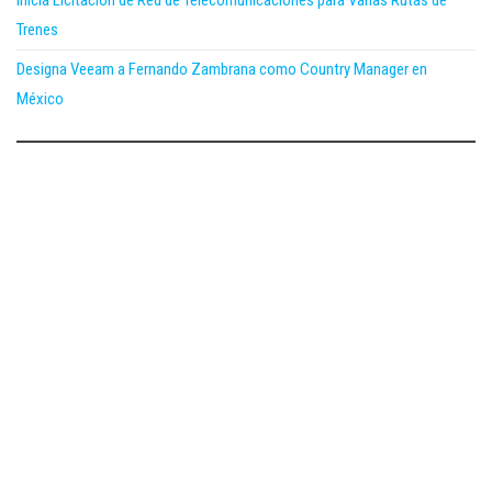
Inicia Licitación de Red de Telecomunicaciones para Varias Rutas de
Trenes
Designa Veeam a Fernando Zambrana como Country Manager en
México