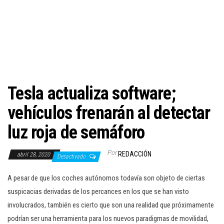
c
i
ó
n
Tesla actualiza software;
vehículos frenarán al detectar
luz roja de semáforo
Por
REDACCIÓN
abril 28, 2020
Desactivado
A pesar de que los coches autónomos todavía son objeto de ciertas
suspicacias derivadas de los percances en los que se han visto
involucrados, también es cierto que son una realidad que próximamente
podrían ser una herramienta para los nuevos paradigmas de movilidad,