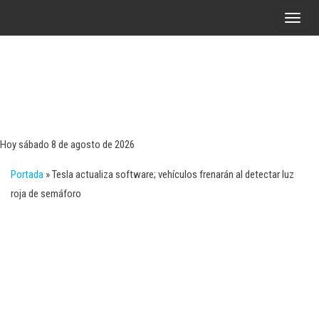
Saltar
A
al
l
contenido
t
e
r
Tecn
Noticias 
opinión
n
sobre
a
tecnologí
Hoy sábado 8 de agosto de 2026
y
r
negocio
Portada
»
Tesla actualiza software; vehículos frenarán al detectar luz
l
roja de semáforo
a
n
a
v
e
g
a