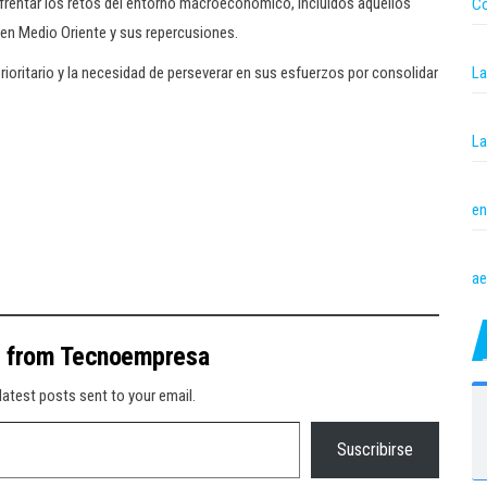
frentar los retos del entorno macroeconómico, incluidos aquellos
Co
 en Medio Oriente y sus repercusiones.
La
oritario y la necesidad de perseverar en sus esfuerzos por consolidar
La
en
ae
e from Tecnoempresa
latest posts sent to your email.
Suscribirse