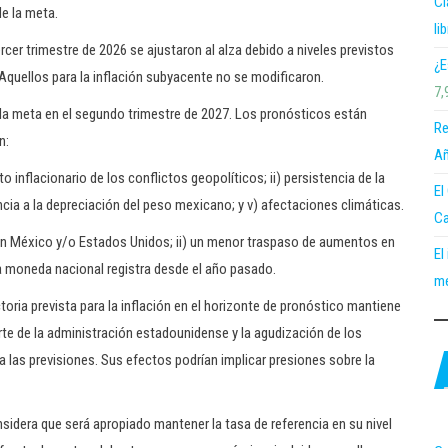
Cl
de la meta.
li
rcer trimestre de 2026 se ajustaron al alza debido a niveles previstos
¿E
Aquellos para la inflación subyacente no se modificaron.
7,
a la meta en el segundo trimestre de 2027. Los pronósticos están
Re
n:
Añ
o inflacionario de los conflictos geopolíticos; ii) persistencia de la
El
encia a la depreciación del peso mexicano; y v) afectaciones climáticas.
Ca
a en México y/o Estados Unidos; ii) un menor traspaso de aumentos en
El
la moneda nacional registra desde el año pasado.
me
toria prevista para la inflación en el horizonte de pronóstico mantiene
te de la administración estadounidense y la agudización de los
 las previsiones. Sus efectos podrían implicar presiones sobre la
sidera que será apropiado mantener la tasa de referencia en su nivel