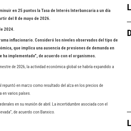
L
nuir en 25 puntos la Tasa de Interés Interbancaria a un día
artir del 8 de mayo de 2026.
de 2024.
D
rama inflacionario. Consideró los niveles observados del tipo de
onómica, que implica una ausencia de presiones de demanda en
 se ha implementado”, de acuerdo con el organismos.
imestre de 2026, la actividad económica global se habría expandido a
al repuntó en marzo como resultado del alza en los precios de
a en varios países.
derales en su reunión de abril. La incertidumbre asociada con el
evada”, de acuerdo con Banxico.
L