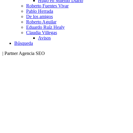
Hugo en Milenio Diario
Roberto Fuentes Vivar
Pablo Herrada
De los amigos
Roberto Aguilar
Eduardo Ruíz Healy
Claudia Villegas
Avisos
Búsqueda
| Partner Agencia SEO