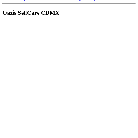
Oazis SelfCare CDMX