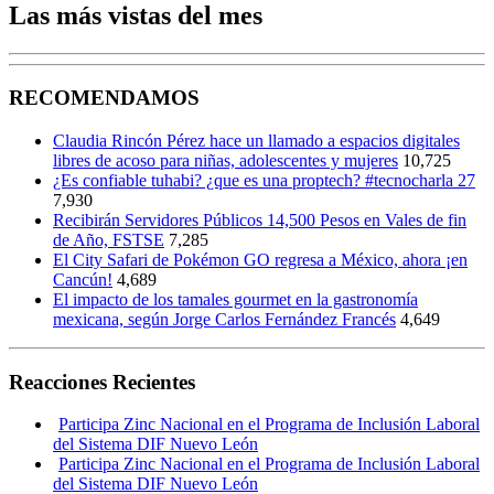
Las más vistas del mes
RECOMENDAMOS
Claudia Rincón Pérez hace un llamado a espacios digitales
libres de acoso para niñas, adolescentes y mujeres
10,725
¿Es confiable tuhabi? ¿que es una proptech? #tecnocharla 27
7,930
Recibirán Servidores Públicos 14,500 Pesos en Vales de fin
de Año, FSTSE
7,285
El City Safari de Pokémon GO regresa a México, ahora ¡en
Cancún!
4,689
El impacto de los tamales gourmet en la gastronomía
mexicana, según Jorge Carlos Fernández Francés
4,649
Reacciones Recientes
Participa Zinc Nacional en el Programa de Inclusión Laboral
del Sistema DIF Nuevo León
Participa Zinc Nacional en el Programa de Inclusión Laboral
del Sistema DIF Nuevo León