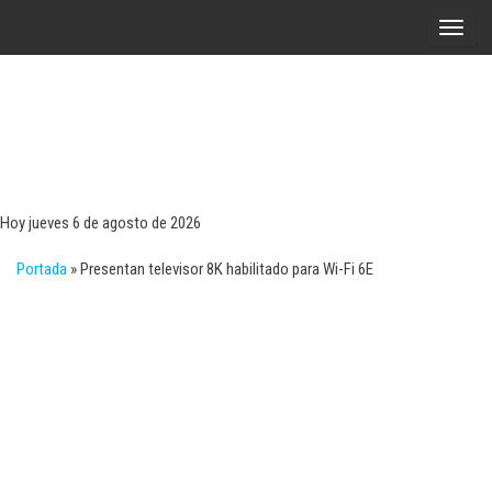
Saltar
A
al
l
contenido
t
e
r
Tecn
Noticias 
opinión
n
sobre
a
tecnologí
Hoy jueves 6 de agosto de 2026
y
r
negocio
Portada
»
Presentan televisor 8K habilitado para Wi-Fi 6E
l
a
n
a
v
e
g
a