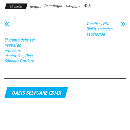
tecnología
Wi-Fi
negoci
televisor
Etiquetas
Tenable y HCL
BigFix anuncian
asociación
El árbitro debe ser
neutral en
procesos
electorales, Olga
Sánchez Cordero
OAZIS SELFCARE CDMX