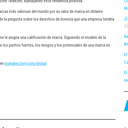
Cl
utsche Telekom, subrayando esta tendencia positiva.
li
marcas más valiosas del mundo por su valor de marca en dólares
¿E
de la pregunta sobre los derechos de licencia que una empresa tendría
7,
Re
se le asigna una calificación de marca. Siguiendo el modelo de la
Añ
 de los puntos fuertes, los riesgos y los potenciales de una marca en
El
Ca
 en
brandirectory.com/global
.
El
me