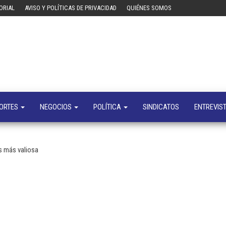
ORIAL
AVISO Y POLÍTICAS DE PRIVACIDAD
QUIÉNES SOMOS
Tecn
Noticias 
opinión
sobre
tecnologí
y
negocio
ORTES
NEGOCIOS
POLÍTICA
SINDICATOS
ENTREVIS
s más valiosa