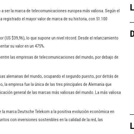
L
ó a ser la marca de telecomunicaciones europea más valiosa. Según el
a registrado el mayor valor de marca de su historia, con 51.100
D
or (US $39,96), lo que supone un nivel récord. Desde el relanzamiento
ntar su valor en un 475%.
 entre las empresas de telecomunicaciones del mundo, por debajo de
resas alemanas del mundo, ocupando el segundo puesto, por detrás de
 la empresa fue la única de las tres principales de Alemania que
ificación general de las marcas más valiosas del mundo. La más valiosa
de la marca Deutsche Telekom a la positiva evolución económica en
tos con inversiones sostenibles en la calidad de la red, las
L