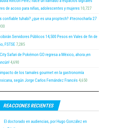
audia Rincón Pérez hace un llamado a espacios digitales
bres de acoso para niñas, adolescentes y mujeres
10,727
s confiable tuhabi? ¿que es una proptech? #tecnocharla 27
930
cibirán Servidores Públicos 14,500 Pesos en Vales de fin de
o, FSTSE
7,285
 City Safari de Pokémon GO regresa a México, ahora ¡en
ncún!
4,690
 impacto de los tamales gourmet en la gastronomía
xicana, según Jorge Carlos Fernández Francés
4,650
REACCIONES RECIENTES
El doctorado en audiencias, por Hugo González en