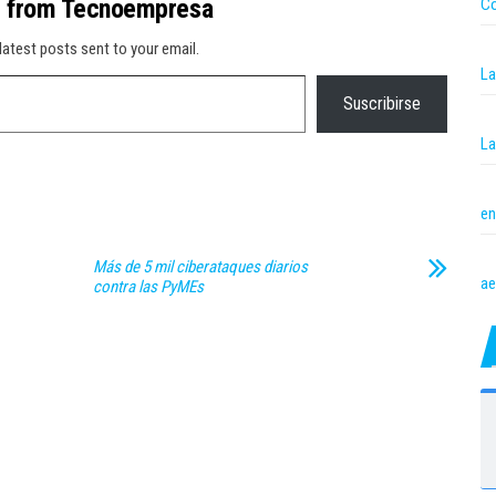
e from Tecnoempresa
Co
latest posts sent to your email.
La
Suscribirse
La
en
Más de 5 mil ciberataques diarios
ae
contra las PyMEs