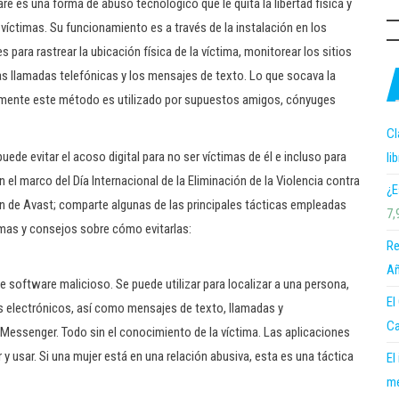
are es una forma de abuso tecnológico que le quita la libertad física y
s víctimas. Su funcionamiento es a través de la instalación en los
 para rastrear la ubicación física de la víctima, monitorear los sitios
las llamadas telefónicas y los mensajes de texto. Lo que socava la
Usualmente este método es utilizado por supuestos amigos, cónyuges
Cl
de evitar el acoso digital para no ser víctimas de él e incluso para
li
 el marco del Día Internacional de la Eliminación de la Violencia contra
¿E
ión de Avast; comparte algunas de las principales tácticas empleadas
7,
timas y consejos sobre cómo evitarlas:
Re
Añ
software malicioso. Se puede utilizar para localizar a una persona,
El
os electrónicos, así como mensajes de texto, llamadas y
Ca
essenger. Todo sin el conocimiento de la víctima. Las aplicaciones
y usar. Si una mujer está en una relación abusiva, esta es una táctica
El
me