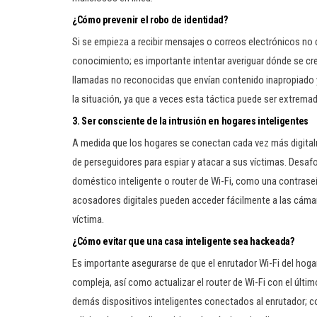
¿Cómo prevenir el robo de identidad?
Si se empieza a recibir mensajes o correos electrónicos no d
conocimiento; es importante intentar averiguar dónde se creó
llamadas no reconocidas que envían contenido inapropiado y
la situación, ya que a veces esta táctica puede ser extrem
3. Ser consciente de la intrusión en hogares inteligentes
A medida que los hogares se conectan cada vez más digitalm
de perseguidores para espiar y atacar a sus víctimas. Desafo
doméstico inteligente o router de Wi-Fi, como una contrase
acosadores digitales pueden acceder fácilmente a las cámar
víctima.
¿Cómo evitar que una casa inteligente sea hackeada?
Es importante asegurarse de que el enrutador Wi-Fi del hogar
compleja, así como actualizar el router de Wi-Fi con el últ
demás dispositivos inteligentes conectados al enrutador;