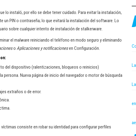
 lo instaló, por ello se debe tener cuidado. Para evitar la instalación,
e un PIN o contraseña; lo que evitará la instalación del software. Lo
suario sobre cualquier intento de instalación de stalkerware.
liminar el malware reiniciando el teléfono en modo seguro y eliminando
Co
aciones
o
Aplicaciones y notificaciones
en Configuración.
son:
La
 del dispositivo (ralentizaciones, bloqueos o reinicios)
 la persona. Nueva página de inicio del navegador o motor de búsqueda
La
es extraños o de error.
ónica.
en
íctima.
ae
víctimas consiste en robar su identidad para configurar perfiles