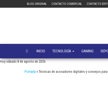
Saltar
BLOG ORIGINAL
CONTACTO COMERCIAL
CONTACTO EDIT
al
contenido
INICIO
TECNOLOGÍA
GAMING
DEP
Hoy sábado 8 de agosto de 2026
Portada
»
Técnicas de acosadores digitales y consejos para 