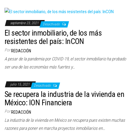
septiembre 23, 2021
Desactivado
El sector inmobiliario, de los más
resistentes del país: InCON
Por
REDACCIÓN
A pesar de la pandemia por COVID-19, el sector inmobiliario ha probado
ser una de las economías más fuertes y…
julio 15, 2021
Desactivado
Se recupera la industria de la vivienda en
México: ION Financiera
Por
REDACCIÓN
La industria de la vivienda en México se recupera pues existen muchas
razones para poner en marcha proyectos inmobiliarios en…