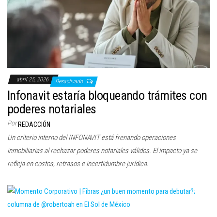
c
i
ó
n
abril 25, 2026
Desactivado
Infonavit estaría bloqueando trámites con
poderes notariales
Por
REDACCIÓN
Un criterio interno del INFONAVIT está frenando operaciones
inmobiliarias al rechazar poderes notariales válidos. El impacto ya se
refleja en costos, retrasos e incertidumbre jurídica.