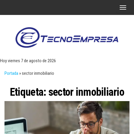
Saltar
A
al
l
contenido
t
e
r
Tecn
Noticias 
opinión
n
sobre
a
tecnologí
Hoy viernes 7 de agosto de 2026
y
r
negocio
Portada
»
sector inmobiliario
l
a
Etiqueta:
sector inmobiliario
n
a
v
e
g
a