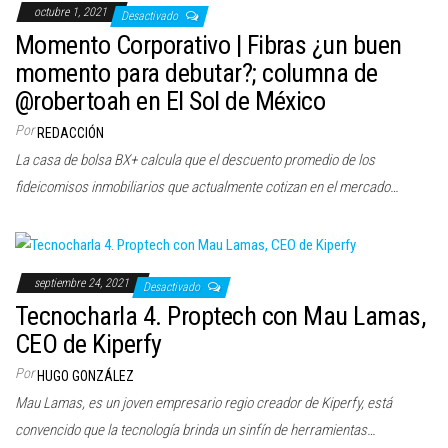
octubre 1, 2021
Desactivado
Momento Corporativo | Fibras ¿un buen
momento para debutar?; columna de
@robertoah en El Sol de México
Por
REDACCIÓN
La casa de bolsa BX+ calcula que el descuento promedio de los
fideicomisos inmobiliarios que actualmente cotizan en el mercado…
septiembre 24, 2021
Desactivado
Tecnocharla 4. Proptech con Mau Lamas,
CEO de Kiperfy
Por
HUGO GONZÁLEZ
Mau Lamas, es un joven empresario regio creador de Kiperfy, está
convencido que la tecnología brinda un sinfín de herramientas…