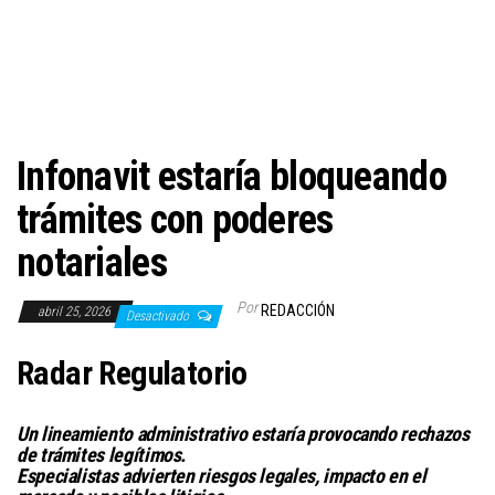
c
i
ó
n
Infonavit estaría bloqueando
trámites con poderes
notariales
Por
REDACCIÓN
abril 25, 2026
Desactivado
Radar Regulatorio
Un lineamiento administrativo estaría provocando rechazos
de trámites legítimos.
Especialistas advierten riesgos legales, impacto en el