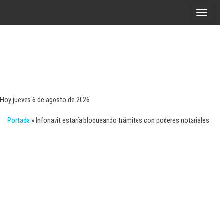
Saltar
A
al
l
contenido
t
e
r
Tecn
Noticias 
opinión
n
sobre
a
tecnologí
Hoy jueves 6 de agosto de 2026
y
r
negocio
Portada
»
Infonavit estaría bloqueando trámites con poderes notariales
l
a
n
a
v
e
g
a