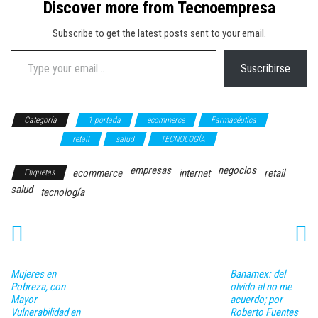
Discover more from Tecnoempresa
Subscribe to get the latest posts sent to your email.
Type your email…
Suscribirse
Categoría
1 portada
ecommerce
Farmacéutica
NEGOCIOS
retail
salud
TECNOLOGÍA
empresas
negocios
ecommerce
internet
retail
Etiquetas
salud
tecnología
Mujeres en
Banamex: del
Pobreza, con
olvido al no me
Mayor
acuerdo; por
Vulnerabilidad en
Roberto Fuentes