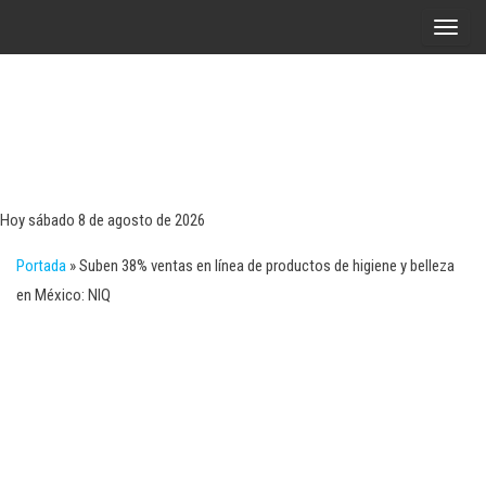
Saltar
A
al
l
contenido
t
e
r
Tecn
Noticias 
opinión
n
sobre
a
tecnologí
Hoy sábado 8 de agosto de 2026
y
r
negocio
Portada
»
Suben 38% ventas en línea de productos de higiene y belleza
l
en México: NIQ
a
n
a
v
e
g
a