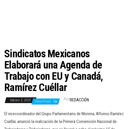
c
i
ó
n
Sindicatos Mexicanos
Elaborará una Agenda de
Trabajo con EU y Canadá,
Ramírez Cuéllar
Por
REDACCIÓN
febrero 5, 2025
Desactivado
El vicecoordinador del Grupo Parlamentario de Morena, Alfonso Ramírez
Cuéllar, anunció la realización de la Primera Convención Nacional de