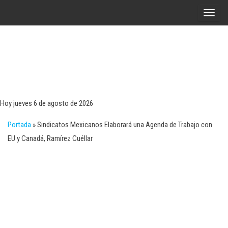
Saltar
A
al
l
contenido
t
e
r
Tecn
Noticias 
opinión
n
sobre
a
tecnologí
Hoy jueves 6 de agosto de 2026
y
r
negocio
Portada
»
Sindicatos Mexicanos Elaborará una Agenda de Trabajo con
l
EU y Canadá, Ramírez Cuéllar
a
n
a
v
e
g
a