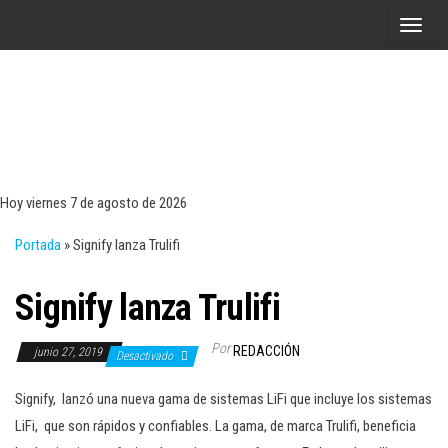
Saltar
A
al
l
contenido
t
e
r
Tecn
Noticias 
opinión
n
sobre
a
tecnologí
Hoy viernes 7 de agosto de 2026
y
r
negocio
Portada
»
Signify lanza Trulifi
l
a
Signify lanza Trulifi
n
a
Por
REDACCIÓN
junio 27, 2019
v
Desactivado
e
Signify, lanzó una nueva gama de sistemas LiFi que incluye los sistemas
g
LiFi, que son rápidos y confiables. La gama, de marca Trulifi, beneficia
a