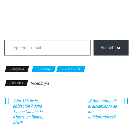
Type your email…
Suscribirse
Categoría
1 portada
TECNOLOGÍA
tecnología
Etiquetas
Sólo 37% de la
¿Cómo combatir
población Adulta
el aislamiento de
Tienen Cuenta de
los
Ahorro en Banco,
colaboradores?
SHCP