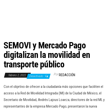
c
i
ó
n
SEMOVI y Mercado Pago
digitalizan la movilidad en
transporte público
Por
REDACCIÓN
febrero 2, 2022
Desactivado
Con el objetivo de ofrecer a la ciudadanía más opciones que faciliten el
acceso a la Red de Movilidad Integrada (MI) de la Ciudad de México; el
Secretario de Movilidad, Andrés Lajous Loaeza; directores de la red MI; y
representantes de la empresa Mercado Pago; presentaron la nueva