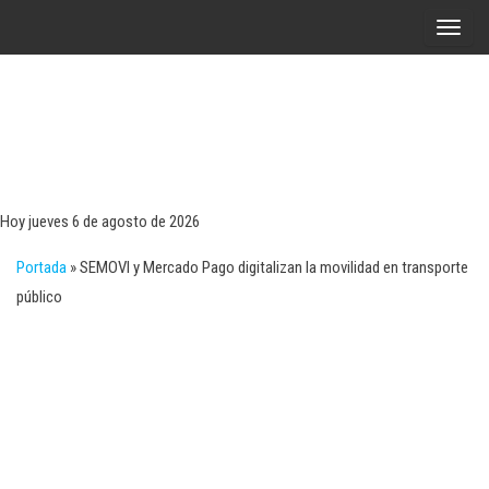
Saltar
A
al
l
contenido
t
e
r
Tecn
Noticias 
opinión
n
sobre
a
tecnologí
Hoy jueves 6 de agosto de 2026
y
r
negocio
Portada
»
SEMOVI y Mercado Pago digitalizan la movilidad en transporte
l
público
a
n
a
v
e
g
a