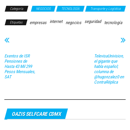
Categoría
NEGOCIOS
TECNOLOGÍA
Transporte y Logística
internet
seguridad
empresas
negocios
tecnología
Etiquetas
Exentos de ISR
TelevisaUnivision,
Pensiones de
el gigante que
Hasta 43 Mil 299
habla español;
Pesos Mensuales,
columna de
SAT
@hugonzalez0 en
ContraRéplica
OAZIS SELFCARE CDMX