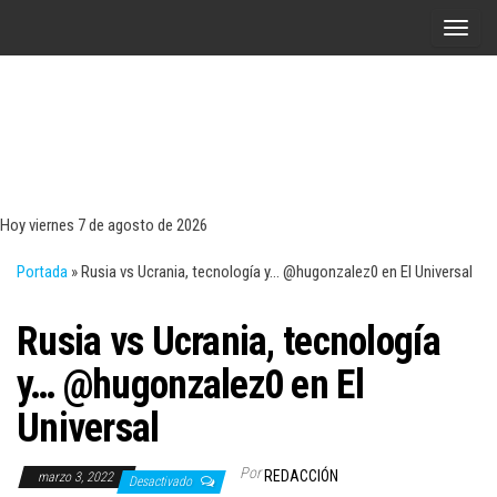
Saltar
A
al
l
contenido
t
e
r
Tecn
Noticias 
opinión
n
sobre
a
tecnologí
Hoy viernes 7 de agosto de 2026
y
r
negocio
Portada
»
Rusia vs Ucrania, tecnología y… @hugonzalez0 en El Universal
l
a
Rusia vs Ucrania, tecnología
n
a
y… @hugonzalez0 en El
v
Universal
e
g
Por
REDACCIÓN
marzo 3, 2022
a
Desactivado