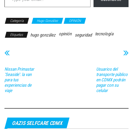
Categoría
Hugo González
OPINIÓN
opinión
tecnología
hugo gonzález
seguridad
Etiquetas
Nissan Primastar
Usuarios del
‘Seaside’: la van
transporte público
para tus
en CDMX podrán
experiencias de
pagar con su
viaje
celular
OAZIS SELFCARE CDMX