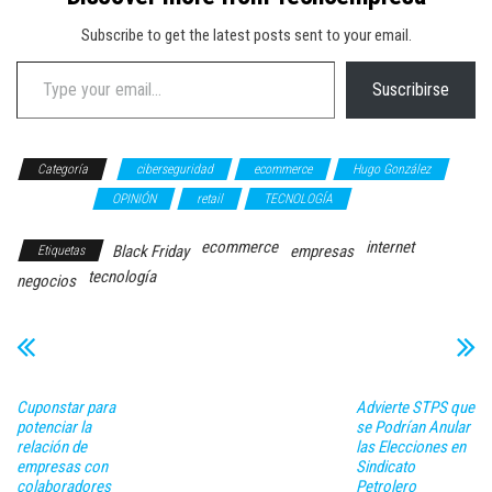
Subscribe to get the latest posts sent to your email.
Type your email…
Suscribirse
Categoría
ciberseguridad
ecommerce
Hugo González
NEGOCIOS
OPINIÓN
retail
TECNOLOGÍA
ecommerce
internet
Black Friday
empresas
Etiquetas
tecnología
negocios
Cuponstar para
Advierte STPS que
potenciar la
se Podrían Anular
relación de
las Elecciones en
empresas con
Sindicato
colaboradores
Petrolero