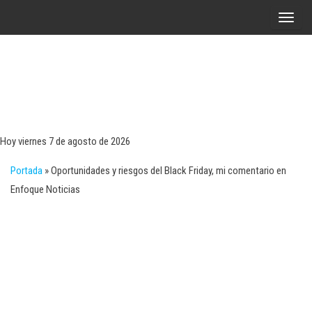
Saltar
A
al
l
contenido
t
e
r
Tecn
Noticias 
opinión
n
sobre
a
tecnologí
Hoy viernes 7 de agosto de 2026
y
r
negocio
Portada
»
Oportunidades y riesgos del Black Friday, mi comentario en
l
Enfoque Noticias
a
n
a
v
e
g
a