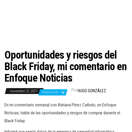
c
i
ó
n
Oportunidades y riesgos del
Black Friday, mi comentario en
Enfoque Noticias
Por
HUGO GONZÁLEZ
noviembre 22, 2021
Desactivado
En mi comentario semanal con Adriana Pérez Cañedo, en Enfoque
Noticias, hable de las oportunidades y riesgos de comprar durante el
Black Friday.
Informé que según datos de la empresa de seguridad informática
,