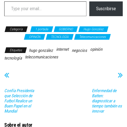
Type your email…
Suscribirse
Categoría
1 portada
GOBIERNO
Hugo González
NEGOCIOS
OPINIÓN
TECNOLOGÍA
Telecomunicaciones
internet
opinión
hugo gonzález
negocios
Etiquetas
telecomunicaciones
tecnología
Confía Presidenta
Enfermedad de
que Selección de
Batten:
Futbol Realice un
diagnosticar a
Buen Papel en el
tiempo también es
Mundial
innovar
Sobre el autor