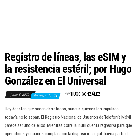
c
i
ó
n
Registro de líneas, las eSIM y
la resistencia estéril; por Hugo
González en El Universal
Por
HUGO GONZÁLEZ
junio 9, 2026
Desactivado
Hay debates que nacen derrotados, aunque quienes los impulsan
todavía no lo sepan. El Registro Nacional de Usuarios de Telefonía Móvil
parece ser uno de ellos. Mientras corre la inútil cuenta regresiva para que
operadores y usuarios cumplan con la disposición legal, buena parte de