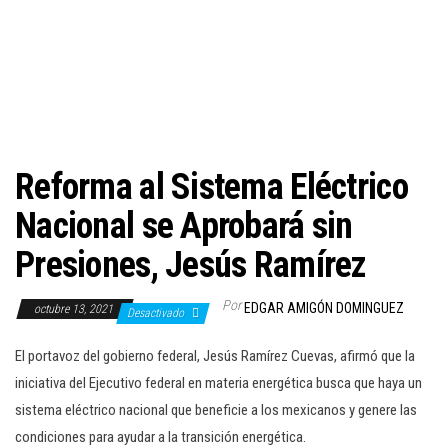
c
i
ó
n
Reforma al Sistema Eléctrico
Nacional se Aprobará sin
Presiones, Jesús Ramírez
Por
EDGAR AMIGÓN DOMINGUEZ
octubre 13, 2021
Desactivado
El portavoz del gobierno federal, Jesús Ramírez Cuevas, afirmó que la
iniciativa del Ejecutivo federal en materia energética busca que haya un
sistema eléctrico nacional que beneficie a los mexicanos y genere las
condiciones para ayudar a la transición energética.