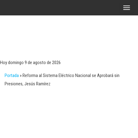
Saltar
A
al
l
contenido
t
e
r
Tecn
Noticias 
opinión
n
sobre
a
tecnologí
Hoy domingo 9 de agosto de 2026
y
r
negocio
Portada
»
Reforma al Sistema Eléctrico Nacional se Aprobará sin
l
Presiones, Jesús Ramírez
a
n
a
v
e
g
a