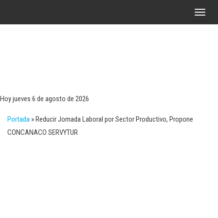
Saltar
A
al
l
contenido
t
e
r
Tecn
Noticias 
opinión
n
sobre
a
tecnologí
Hoy jueves 6 de agosto de 2026
y
r
negocio
Portada
»
Reducir Jornada Laboral por Sector Productivo, Propone
l
CONCANACO SERVYTUR
a
n
a
v
e
g
a