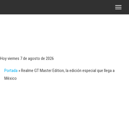
Saltar
A
al
l
contenido
t
e
r
Tecn
Noticias 
opinión
n
sobre
a
tecnologí
Hoy viernes 7 de agosto de 2026
y
r
negocio
Portada
»
Realme GT Master Edition, la edición especial que llega a
l
México
a
n
a
v
e
g
a