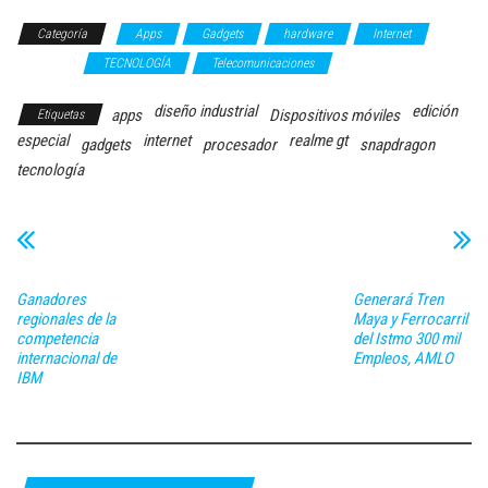
Categoría
Apps
Gadgets
hardware
Internet
Software
TECNOLOGÍA
Telecomunicaciones
diseño industrial
edición
apps
Dispositivos móviles
Etiquetas
especial
internet
realme gt
gadgets
procesador
snapdragon
tecnología
Ganadores
Generará Tren
regionales de la
Maya y Ferrocarril
competencia
del Istmo 300 mil
internacional de
Empleos, AMLO
IBM