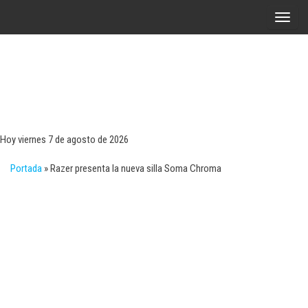
Saltar
A
al
l
contenido
t
e
r
Tecn
Noticias 
opinión
n
sobre
a
tecnologí
Hoy viernes 7 de agosto de 2026
y
r
negocio
Portada
»
Razer presenta la nueva silla Soma Chroma
l
a
n
a
v
e
g
a