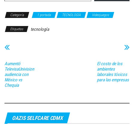
Categoría
1 portada
TECNOLOGÍA
Videojuegos
tecnología
Etiquetas
Aumentó
El costo de los
TelevisaUnivision
ambientes
audiencia con
laborales tóxicos
México vs
para las empresas
Chequia
OAZIS SELFCARE CDMX