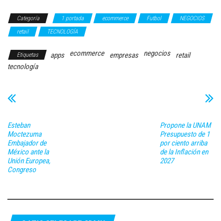
Categoría
1 portada
ecommerce
Futbol
NEGOCIOS
retail
TECNOLOGÍA
ecommerce
negocios
apps
empresas
retail
Etiquetas
tecnología
Esteban
Propone la UNAM
Moctezuma
Presupuesto de 1
Embajador de
por ciento arriba
México ante la
de la Inflación en
Unión Europea,
2027
Congreso