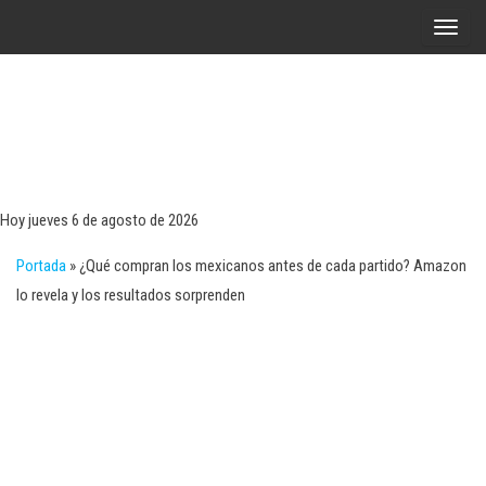
Saltar
A
al
l
contenido
t
e
r
Tecn
Noticias 
opinión
n
sobre
a
tecnologí
Hoy jueves 6 de agosto de 2026
y
r
negocio
Portada
»
¿Qué compran los mexicanos antes de cada partido? Amazon
l
lo revela y los resultados sorprenden
a
n
a
v
e
g
a