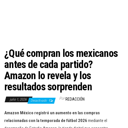
c
i
ó
n
¿Qué compran los mexicanos
antes de cada partido?
Amazon lo revela y los
resultados sorprenden
Por
REDACCIÓN
julio 1, 2026
Desactivado
Amazon México registró un aumento en las compras
relacionadas con la temporada de fútbol 2026
mediante el