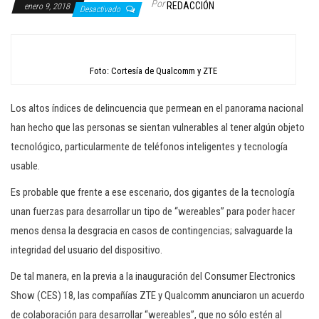
Por
REDACCIÓN
enero 9, 2018
c
Desactivado
i
ó
n
Foto: Cortesía de Qualcomm y ZTE
Los altos índices de delincuencia que permean en el panorama nacional
han hecho que las personas se sientan vulnerables al tener algún objeto
tecnológico, particularmente de teléfonos inteligentes y tecnología
usable.
Es probable que frente a ese escenario, dos gigantes de la tecnología
unan fuerzas para desarrollar un tipo de “wereables” para poder hacer
menos densa la desgracia en casos de contingencias; salvaguarde la
integridad del usuario del dispositivo.
De tal manera, en la previa a la inauguración del Consumer Electronics
Show (CES) 18, las compañías ZTE y Qualcomm anunciaron un acuerdo
de colaboración para desarrollar “wereables”, que no sólo estén al