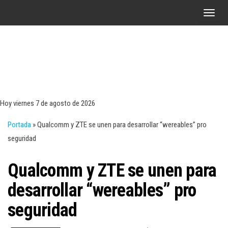
Saltar
A
al
l
contenido
t
e
r
Tecn
Noticias 
opinión
n
sobre
a
tecnologí
Hoy viernes 7 de agosto de 2026
y
r
negocio
Portada
»
Qualcomm y ZTE se unen para desarrollar “wereables” pro
l
seguridad
a
n
Qualcomm y ZTE se unen para
a
v
desarrollar “wereables” pro
e
seguridad
g
a