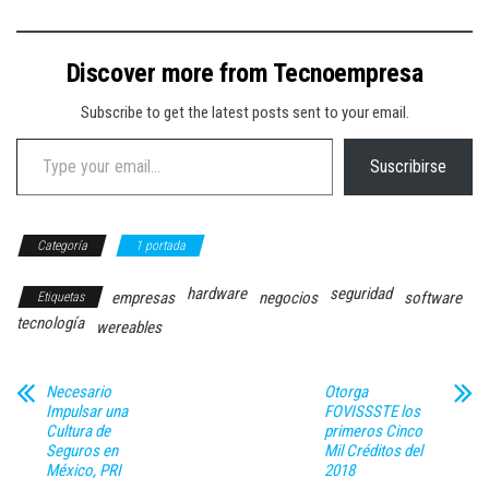
Discover more from Tecnoempresa
Subscribe to get the latest posts sent to your email.
Type your email…
Suscribirse
Categoría
1 portada
hardware
seguridad
empresas
negocios
software
Etiquetas
tecnología
wereables
Necesario
Otorga
Impulsar una
FOVISSSTE los
Cultura de
primeros Cinco
Seguros en
Mil Créditos del
México, PRI
2018