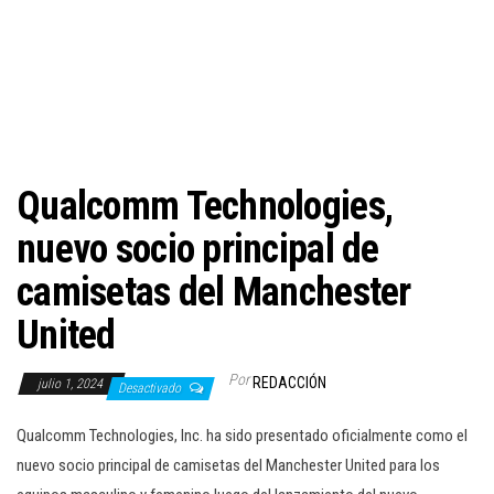
c
i
ó
n
Qualcomm Technologies,
nuevo socio principal de
camisetas del Manchester
United
Por
REDACCIÓN
julio 1, 2024
Desactivado
Qualcomm Technologies, Inc. ha sido presentado oficialmente como el
nuevo socio principal de camisetas del Manchester United para los