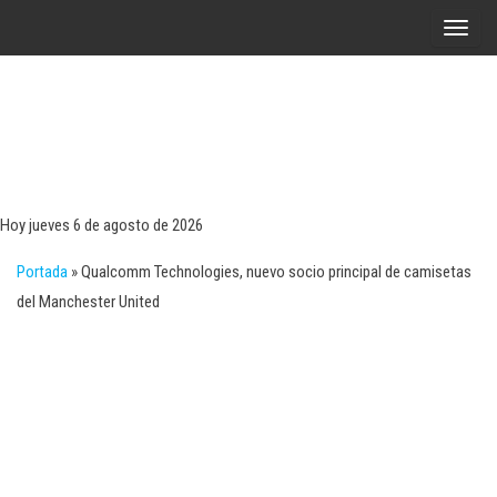
Saltar
A
al
l
contenido
t
e
r
Tecn
Noticias 
opinión
n
sobre
a
tecnologí
Hoy jueves 6 de agosto de 2026
y
r
negocio
Portada
»
Qualcomm Technologies, nuevo socio principal de camisetas
l
del Manchester United
a
n
a
v
e
g
a