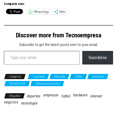
Comparte esto:
WhatsApp
Más
Discover more from Tecnoempresa
Subscribe to get the latest posts sent to your email.
Type your email…
Suscribirse
Categoría
1 portada
Deportes
Futbol
hardware
TECNOLOGÍA
Telecomunicaciones
empresas
hardware
deportes
futbol
internet
Etiquetas
negocios
tecnología