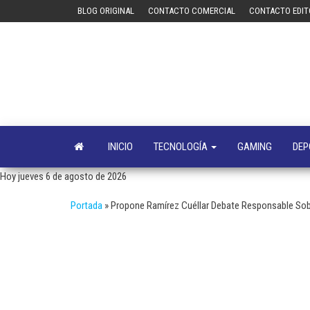
Saltar
BLOG ORIGINAL
CONTACTO COMERCIAL
CONTACTO EDIT
al
contenido
INICIO
TECNOLOGÍA
GAMING
DEP
Hoy jueves 6 de agosto de 2026
Portada
»
Propone Ramírez Cuéllar Debate Responsable Sob