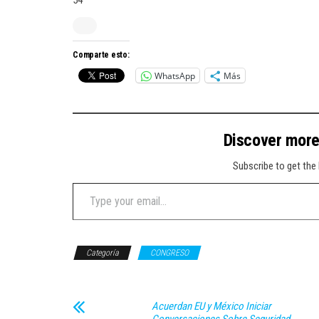
54
Comparte esto:
WhatsApp
Más
Discover mor
Subscribe to get the 
Type your email…
Categoría
CONGRESO
Acuerdan EU y México Iniciar