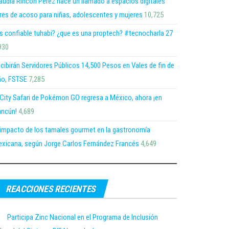
audia Rincón Pérez hace un llamado a espacios digitales
bres de acoso para niñas, adolescentes y mujeres
10,725
s confiable tuhabi? ¿que es una proptech? #tecnocharla 27
930
cibirán Servidores Públicos 14,500 Pesos en Vales de fin de
o, FSTSE
7,285
 City Safari de Pokémon GO regresa a México, ahora ¡en
ncún!
4,689
 impacto de los tamales gourmet en la gastronomía
xicana, según Jorge Carlos Fernández Francés
4,649
REACCIONES RECIENTES
Participa Zinc Nacional en el Programa de Inclusión