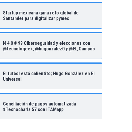
Startup mexicana gana reto global de
Santander para digitalizar pymes
N 4.0 # 99 Ciberseguridad y elecciones con
@tecnologeek, @hugonzalez0 y @El_Campos
El futbol está calientito; Hugo González en El
Universal
Conciliación de pagos automatizada
#Tecnocharla 57 con iTAMapp