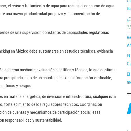
Cl
no, el reúso y tratamiento de agua para reducir el consumo de agua
li
iante una mayor productividad por pozo y la concentración de
¿E
7,
pende de una supervisión constante, de capacidades regulatorias
Re
Añ
racking en México debe sustentarse en estudios técnicos, evidencia
El
Ca
ón del tema mediante evaluación científica y técnica, lo que confirma
El
 precipitada, sino de un asunto que exige información verificable,
me
eneficios y riesgos.
en materia energética, de inversión e infraestructura, cualquier ruta
o, fortalecimiento de los reguladores técnicos, coordinación
dición de cuentas y mecanismos de participación social; esas
on responsabilidad y sustentabilidad.