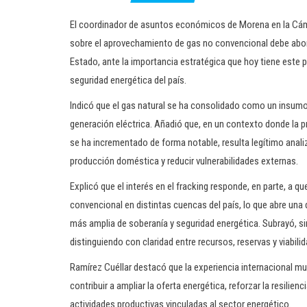
El coordinador de asuntos económicos de Morena en la Cáma
sobre el aprovechamiento de gas no convencional debe aborda
Estado, ante la importancia estratégica que hoy tiene este pr
seguridad energética del país.
Indicó que el gas natural se ha consolidado como un insumo 
generación eléctrica. Añadió que, en un contexto donde la 
se ha incrementado de forma notable, resulta legítimo anali
producción doméstica y reducir vulnerabilidades externas.
Explicó que el interés en el fracking responde, en parte, a
convencional en distintas cuencas del país, lo que abre un
más amplia de soberanía y seguridad energética. Subrayó, si
distinguiendo con claridad entre recursos, reservas y viabili
Ramírez Cuéllar destacó que la experiencia internacional m
contribuir a ampliar la oferta energética, reforzar la resilien
actividades productivas vinculadas al sector energético.