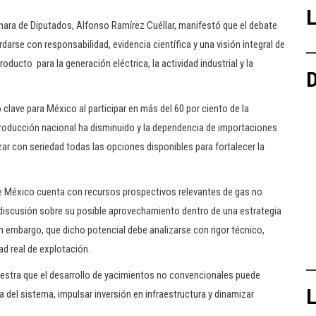
L
ra de Diputados, Alfonso Ramírez Cuéllar, manifestó que el debate
rse con responsabilidad, evidencia científica y una visión integral de
oducto para la generación eléctrica, la actividad industrial y la
D
clave para México al participar en más del 60 por ciento de la
producción nacional ha disminuido y la dependencia de importaciones
zar con seriedad todas las opciones disponibles para fortalecer la
 que México cuenta con recursos prospectivos relevantes de gas no
a discusión sobre su posible aprovechamiento dentro de una estrategia
n embargo, que dicho potencial debe analizarse con rigor técnico,
dad real de explotación.
uestra que el desarrollo de yacimientos no convencionales puede
L
cia del sistema, impulsar inversión en infraestructura y dinamizar