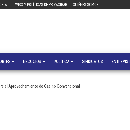
ORIAL
AVISO Y POLÍTICAS DE PRIVACIDAD
QUIÉNES SOMOS
Tecn
Noticias 
opinión
sobre
tecnologí
y
negocio
ORTES
NEGOCIOS
POLÍTICA
SINDICATOS
ENTREVIS
re el Aprovechamiento de Gas no Convencional