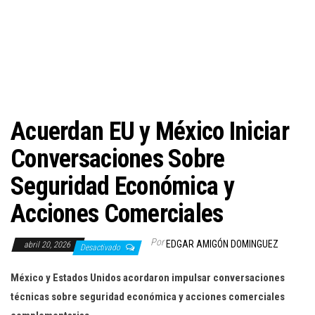
c
i
ó
n
Acuerdan EU y México Iniciar
Conversaciones Sobre
Seguridad Económica y
Acciones Comerciales
Por
EDGAR AMIGÓN DOMINGUEZ
abril 20, 2026
Desactivado
México y Estados Unidos acordaron impulsar conversaciones
técnicas sobre seguridad económica y acciones comerciales