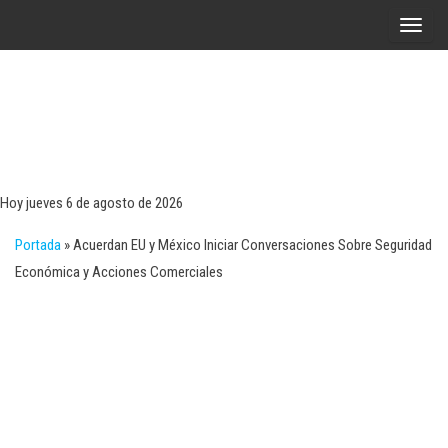
Saltar
A
al
l
contenido
t
e
r
Tecn
Noticias 
opinión
n
sobre
a
tecnologí
Hoy jueves 6 de agosto de 2026
y
r
negocio
Portada
»
Acuerdan EU y México Iniciar Conversaciones Sobre Seguridad
l
Económica y Acciones Comerciales
a
n
a
v
e
g
a