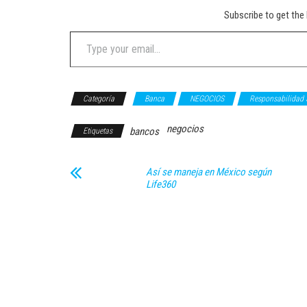
Subscribe to get the 
Type your email…
Categoría
Banca
NEGOCIOS
Responsabilidad 
negocios
bancos
Etiquetas
Así se maneja en México según
Life360