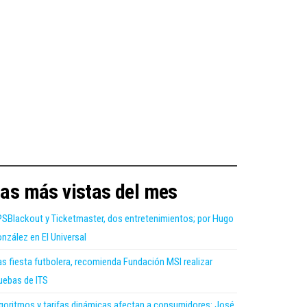
as más vistas del mes
SBlackout y Ticketmaster, dos entretenimientos; por Hugo
nzález en El Universal
as fiesta futbolera, recomienda Fundación MSI realizar
uebas de ITS
goritmos y tarifas dinámicas afectan a consumidores: José