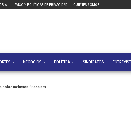
ORIAL
AVISO Y POLÍTICAS DE PRIVACIDAD
QUIÉNES SOMOS
Tecn
Noticias 
opinión
sobre
tecnologí
y
negocio
ORTES
NEGOCIOS
POLÍTICA
SINDICATOS
ENTREVIS
 sobre inclusión financiera