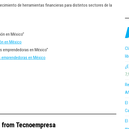
ecimiento de herramientas financieras para distintos sectores de la
ión en México”
ión en México
Cl
res emprendedoras en México”
li
res emprendedoras en México
¿E
7,
Re
Añ
El
Ca
El
e from Tecnoempresa
me