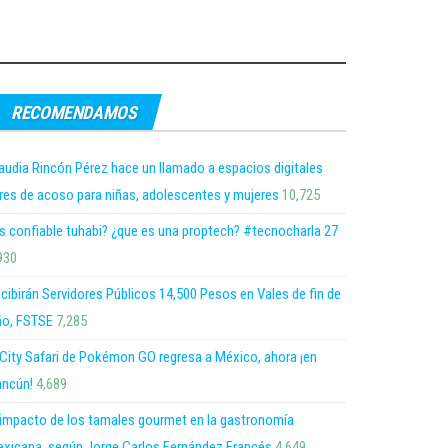
RECOMENDAMOS
audia Rincón Pérez hace un llamado a espacios digitales
bres de acoso para niñas, adolescentes y mujeres
10,725
s confiable tuhabi? ¿que es una proptech? #tecnocharla 27
930
cibirán Servidores Públicos 14,500 Pesos en Vales de fin de
o, FSTSE
7,285
 City Safari de Pokémon GO regresa a México, ahora ¡en
ncún!
4,689
 impacto de los tamales gourmet en la gastronomía
xicana, según Jorge Carlos Fernández Francés
4,649