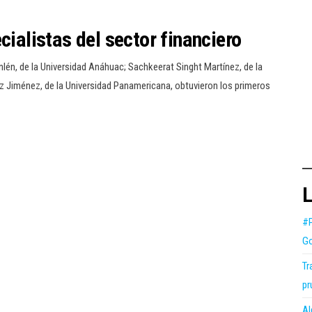
cialistas del sector financiero
én, de la Universidad Anáhuac; Sachkeerat Singht Martínez, de la
z Jiménez, de la Universidad Panamericana, obtuvieron los primeros
L
#P
Go
Tr
pr
Al