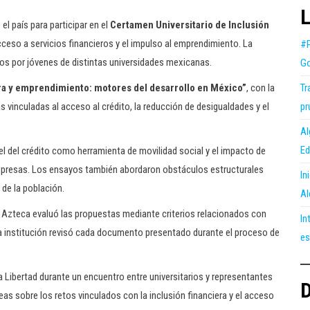
L
l país para participar en el
Certamen Universitario de Inclusión
ceso a servicios financieros y el impulso al emprendimiento. La
#P
dos por jóvenes de distintas universidades mexicanas.
Go
Tr
era y emprendimiento: motores del desarrollo en México”
, con la
pr
vinculadas al acceso al crédito, la reducción de desigualdades y el
Al
Ed
l del crédito como herramienta de movilidad social y el impacto de
empresas. Los ensayos también abordaron obstáculos estructurales
In
 de la población.
Al
o Azteca evaluó las propuestas mediante criterios relacionados con
In
. La institución revisó cada documento presentado durante el proceso de
es
a Libertad durante un encuentro entre universitarios y representantes
D
deas sobre los retos vinculados con la inclusión financiera y el acceso