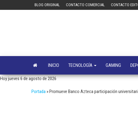
Saltar
BLOG ORIGINAL
CONTACTO COMERCIAL
CONTACTO EDIT
al
contenido
INICIO
TECNOLOGÍA
GAMING
DEP
Hoy jueves 6 de agosto de 2026
Portada
»
Promueve Banco Azteca participación universitaria