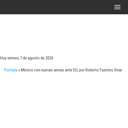
Saltar
A
al
l
contenido
t
e
r
Tecn
Noticias 
opinión
n
sobre
a
tecnologí
Hoy viernes 7 de agosto de 2026
y
r
negocio
Portada
»
México con nuevas armas ante EU; por Roberto Fuentes Vivar
l
a
n
a
v
e
g
a