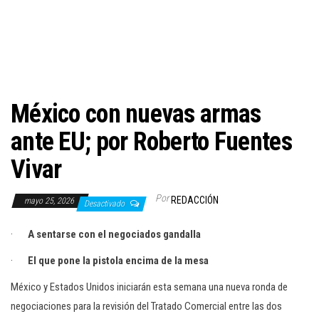
c
i
ó
n
México con nuevas armas
ante EU; por Roberto Fuentes
Vivar
Por
REDACCIÓN
mayo 25, 2026
Desactivado
·
A sentarse con el negociados gandalla
·
El que pone la pistola encima de la mesa
México y Estados Unidos iniciarán esta semana una nueva ronda de
negociaciones para la revisión del Tratado Comercial entre las dos