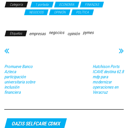
Categoría
1 portada
ECONOMIA
FINANZAS
GOBIERNO
NEGOCIOS
OPINIÓN
POLÍTICA
Roberto Fuentes
Vivar
negocios
pymes
empresas
opinión
Etiquetas
Promueve Banco
Hutchison Ports
Azteca
ICAVE destina 62.8
participación
mdp para
universitaria sobre
modernizar
inclusión
operaciones en
financiera
Veracruz
OAZIS SELFCARE CDMX