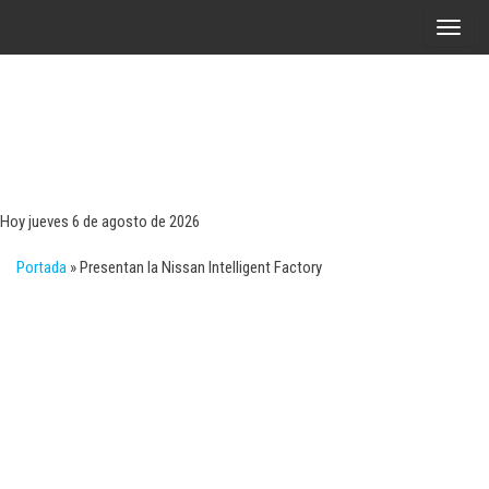
Saltar
A
al
l
contenido
t
e
r
Tecn
Noticias 
opinión
n
sobre
a
tecnologí
Hoy jueves 6 de agosto de 2026
y
r
negocio
Portada
»
Presentan la Nissan Intelligent Factory
l
a
n
a
v
e
g
a