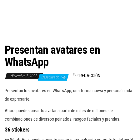
c
i
ó
n
Presentan avatares en
WhatsApp
Por
REDACCIÓN
diciembre 7, 2022
Desactivado
Presentan los avatares en WhatsApp, una forma nueva y personalizada
de expresarte.
Ahora puedes crear tu avatar a partir de miles de millones de
combinaciones de diversos peinados, rasgos faciales y prendas.
36 stickers
En WhatsApp, puedes usar tu avatar personalizado como foto del perfil