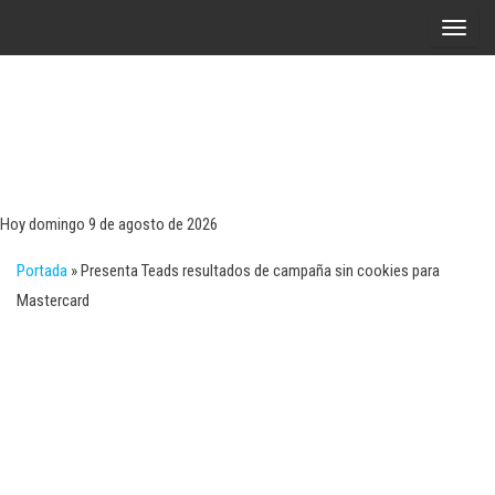
Saltar
A
al
l
contenido
t
e
r
Tecn
Noticias 
opinión
n
sobre
a
tecnologí
Hoy domingo 9 de agosto de 2026
y
r
negocio
Portada
»
Presenta Teads resultados de campaña sin cookies para
l
Mastercard
a
n
a
v
e
g
a