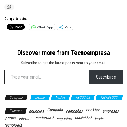
Comparte esto:
WhatsApp
Más
Discover more from Tecnoempresa
Subscribe to get the latest posts sent to your email.
Type your email…
Suscribirse
Categoría
Internet
Medios
NEGOCIOS
TECNOLOGÍA
Campaña
cookies
anuncios
campañas
empresas
Etiquetas
google
mastercard
publicidad
internet
negocios
teads
tecnología